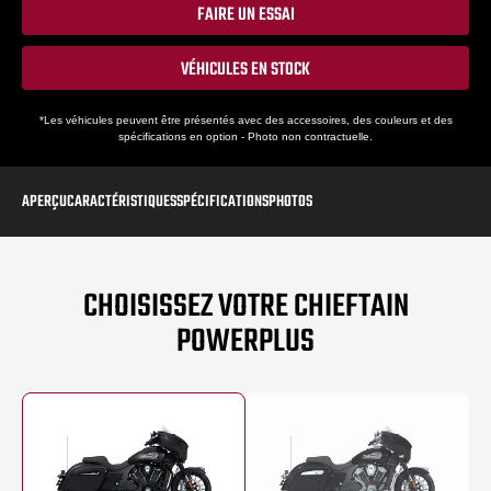
FAIRE UN ESSAI
VÉHICULES EN STOCK
*Les véhicules peuvent être présentés avec des accessoires, des couleurs et des
spécifications en option - Photo non contractuelle.
APERÇU
CARACTÉRISTIQUES
SPÉCIFICATIONS
PHOTOS
CHOISISSEZ VOTRE CHIEFTAIN
POWERPLUS